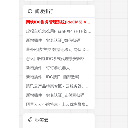
阅读排行
网钛IDC财务管理系统(idcCMS) V1.70 资源下载
虚拟主机怎么用FlashFXP（FTP软件）连接操作
新增插件：实名认证_微信扫码
星外/创梦主控 数据迁移到 网钛IDC系统 教程说明
怎么用网钛IDC系统代理景安网络产品
新增插件：钉钉群机器人
新增插件：IDC接口_西部数码
腾讯云产品特惠专区 - 云服务器、云数据库、COS、CDN、短信等云产品特惠热卖中
新增插件：实名认证_支付宝扫码
阿里云云小站特惠 - 上云优惠聚集地，专属代金券可叠加产品折扣使用
标签云