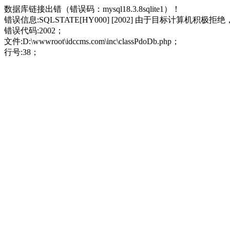
数据库链接出错（错误码：mysql18.3.8sqlite1）！
错误信息:SQLSTATE[HY000] [2002] 由于目标计算机积极
错误代码:2002；
文件:D:\wwwroot\idccms.com\inc\classPdoDb.php；
行号:38；