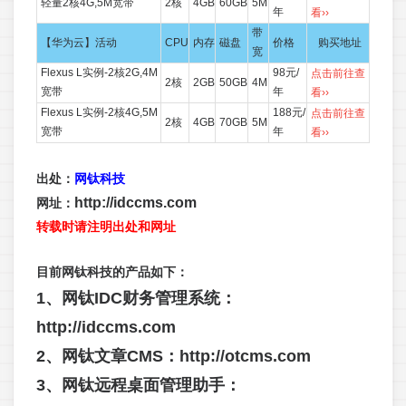
轻量2核4G,5M宽带
2核
4GB
60GB
5M
年
看››
带
【华为云】活动
CPU
内存
磁盘
价格
购买地址
宽
Flexus L实例-2核2G,4M
98元/
点击前往查
2核
2GB
50GB
4M
宽带
年
看››
Flexus L实例-2核4G,5M
188元/
点击前往查
2核
4GB
70GB
5M
宽带
年
看››
出处：
网钛科技
http://idccms.com
网址：
转载时请注明出处和网址
目前网钛科技的产品如下：
1、网钛IDC财务管理系统：
http://idccms.com
2、网钛文章CMS：
http://otcms.com
3、网钛远程桌面管理助手：