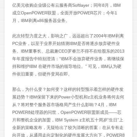
亿美元收购企业级公有云服务商Softlayer；同年8月，IBM
成立OpenPOWER联盟，全面开放POWER芯片；今年1
月，IBM剥离x86服务器业务。
此次转型力度之大，影响之广，远远超出了2004年IBM剥离
PC业务，以至于业界开始猜测IBM是否将逐步放弃硬件业
务。IBM董事长、总裁兼CEO罗睿兰不得不在给股东的2013
年年度报告中特别澄清：“IBM不会放弃硬件业务，将继续保
持和维护IBM 在硬件市场的领导地位。” 可见，IBM认为硬
件依旧重要，但硬件变局在即。
那么，为什么变？如何变？这样的转型预示着怎样的硬件发
展趋势？IBM保留下来的Power小型机和z主机业务将何去何
从？将对整个服务器市场格局产生什么影响？4月，IBM
POWER8处理器的问世，OpenPOWER联盟新成员——芯
片和整机企业的加盟，IBM System z主机五十周岁“生日”上
全新的策略发布，无疑给出了较为清晰的答案：在从专有走
向开放，从通用走向定制化的硬件发展大方向下，POWER8