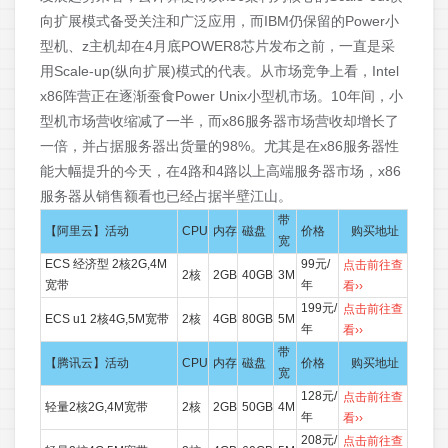
向扩展模式备受关注和广泛应用，而IBM仍保留的Power小
型机、z主机却在4月底POWER8芯片发布之前，一直是采
用Scale-up(纵向扩展)模式的代表。从市场竞争上看，Intel
x86阵营正在逐渐蚕食Power Unix小型机市场。10年间，小
型机市场营收缩减了一半，而x86服务器市场营收却增长了
一倍，并占据服务器出货量的98%。尤其是在x86服务器性
能大幅提升的今天，在4路和4路以上高端服务器市场，x86
服务器从销售额看也已经占据半壁江山。
带
【阿里云】活动
CPU
内存
磁盘
价格
购买地址
宽
ECS 经济型 2核2G,4M
99元/
点击前往查
2核
2GB
40GB
3M
宽带
年
看››
199元/
点击前往查
ECS u1 2核4G,5M宽带
2核
4GB
80GB
5M
年
看››
带
【腾讯云】活动
CPU
内存
磁盘
价格
购买地址
宽
128元/
点击前往查
轻量2核2G,4M宽带
2核
2GB
50GB
4M
年
看››
208元/
点击前往查