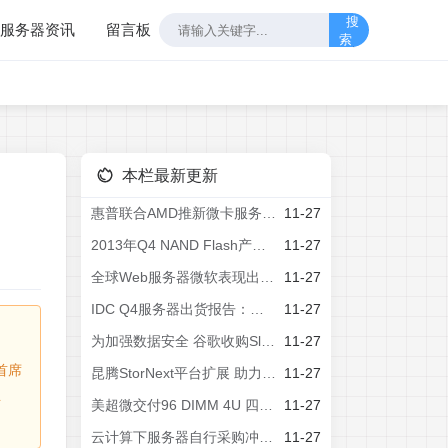
搜
服务器资讯
留言板
索
本栏最新更新
惠普联合AMD推新微卡服务器ProLiant m700
11-27
2013年Q4 NAND Flash产值減4.5%
11-27
全球Web服务器微软表现出强劲势头
11-27
IDC Q4服务器出货报告：惠普居首
11-27
为加强数据安全 谷歌收购SlickLogin
11-27
首席
昆腾StorNext平台扩展 助力工作流程提升
11-27
业
美超微交付96 DIMM 4U 四路超级服务器(R)
11-27
云计算下服务器自行采购冲击品牌厂商
11-27