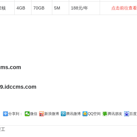
2核
4GB
70GB
5M
188元/年
点击前往查看›
ccms.com
389.idccms.com
分享到：
微信
新浪微博
腾讯微博
QQ空间
腾讯朋友
百度
罢工