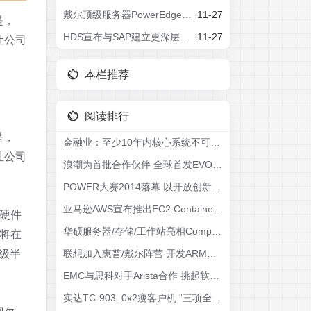
戴尔顶级服务器PowerEdge R920，满足最严格的工作负载要求
11-27
是，
HDS宣布与SAP建立更深层次的战略联盟
11-27
让公司
本栏推荐
阅读排行
是，
金融业：至少10年内核心系统不可能完全去IOE
让公司
浪潮为首批合作伙伴 全球首发EVO一体机
POWER大赛2014落幕 以开放创新推动人才培养
亚马逊AWS宣布推出EC2 Container服务
的硬件
华硕服务器/存储/工作站亮相Computex15
仍将在
级半
联想加入惠普/戴尔阵营 开发ARM服务器
EMC与思科对手Arista合作 挑起软件定义网络竞赛
实达TC-903_0x2瘦客户机 “三项全能”打造完美金融智能办公系统