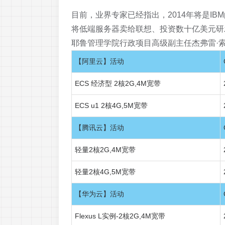
目前，业界专家已经指出，2014年将是I
将低端服务器卖给联想、投资数十亿美元研发
耶鲁管理学院行政项目高级副主任杰弗雷·索伦费尔
【阿里云】活动
ECS 经济型 2核2G,4M宽带
ECS u1 2核4G,5M宽带
【腾讯云】活动
轻量2核2G,4M宽带
轻量2核4G,5M宽带
【华为云】活动
Flexus L实例-2核2G,4M宽带