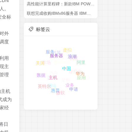
DN
高性能计算里程碑：新款IBM POWER8服务器通过NVLINK与Tesla P100互联
人。
联想完成收购IBMx86服务器 IBM与惠普有什么动作?
安全标
标签云
对外
调度
虚拟
计算
服务
联想
数据中心
利用
市场
浪潮
服务器
阿里
美国
现主
虚拟化
内存
系统
中国
管理
架构
华为
应用
数据
网络
主机
英特尔
业务
申请
微软
的主机
惠普
代成为
家经
将日