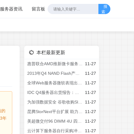
搜
服务器资讯
留言板
索
本栏最新更新
惠普联合AMD推新微卡服务器ProLiant m700
11-27
2013年Q4 NAND Flash产值減4.5%
11-27
全球Web服务器微软表现出强劲势头
11-27
IDC Q4服务器出货报告：惠普居首
11-27
为加强数据安全 谷歌收购SlickLogin
11-27
值的
昆腾StorNext平台扩展 助力工作流程提升
11-27
3年
美超微交付96 DIMM 4U 四路超级服务器(R)
11-27
云计算下服务器自行采购冲击品牌厂商
11-27