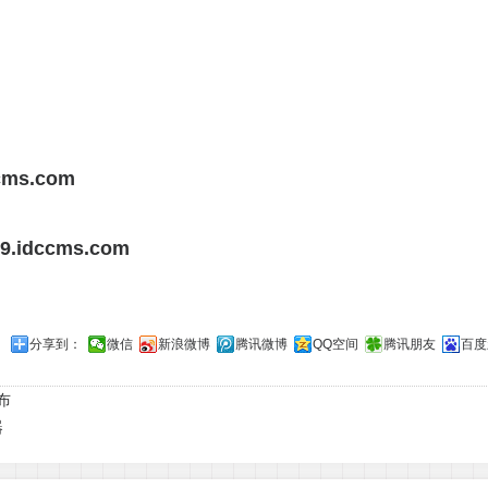
ccms.com
389.idccms.com
分享到：
微信
新浪微博
腾讯微博
QQ空间
腾讯朋友
百度
布
器