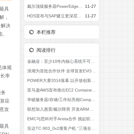
戴尔顶级服务器PowerEdge R920，满足最严格的工作负载要求
11-27
最具
HDS宣布与SAP建立更深层次的战略联盟
11-27
解，
全解决
本栏推荐
能。
阅读排行
金融业：至少10年内核心系统不可能完全去IOE
总体规
浪潮为首批合作伙伴 全球首发EVO一体机
增长率
POWER大赛2014落幕 以开放创新推动人才培养
亚马逊AWS宣布推出EC2 Container服务
服务
华硕服务器/存储/工作站亮相Computex15
计算应
意攻
联想加入惠普/戴尔阵营 开发ARM服务器
EMC与思科对手Arista合作 挑起软件定义网络竞赛
最具
实达TC-903_0x2瘦客户机 “三项全能”打造完美金融智能办公系统